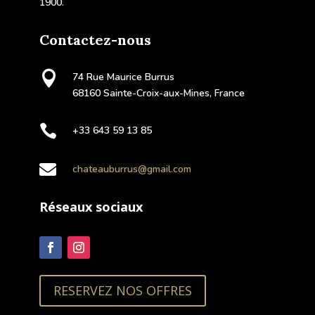
1900.
Contactez-nous

74 Rue Maurice Burrus
68160 Sainte-Croix-aux-Mines, France

+33 643 59 13 85

chateauburrus@gmail.com
Réseaux sociaux
RESERVEZ NOS OFFRES