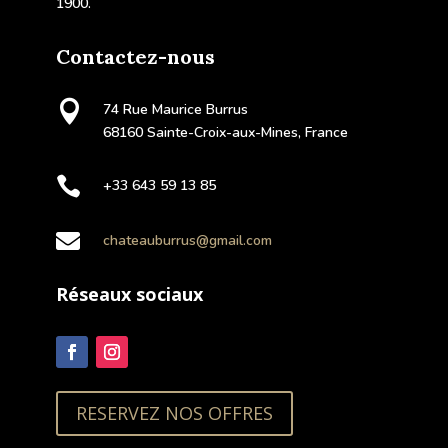
1900.
Contactez-nous

74 Rue Maurice Burrus
68160 Sainte-Croix-aux-Mines, France

+33 643 59 13 85

chateauburrus@gmail.com
Réseaux sociaux
RESERVEZ NOS OFFRES