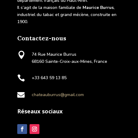
département français du Haut-Rhin.
Il s’agit de la maison familiale de
Maurice Burrus
,
industriel du tabac et grand mécène, construite en
1900.
Contactez-nous

74 Rue Maurice Burrus
68160 Sainte-Croix-aux-Mines, France

+33 643 59 13 85

chateauburrus@gmail.com
Réseaux sociaux